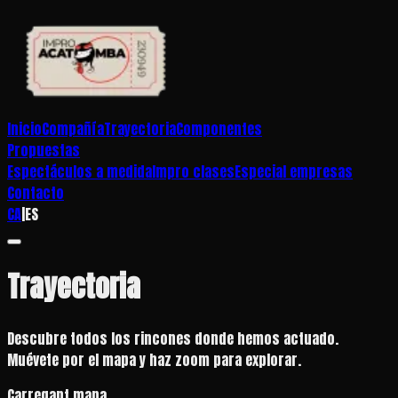
Inicio
Compañía
Trayectoria
Componentes
Propuestas
Espectáculos a medida
Impro clases
Especial empresas
Contacto
CA
|
ES
Trayectoria
Descubre todos los rincones donde hemos actuado.
Muévete por el mapa y haz zoom para explorar.
Carregant mapa...